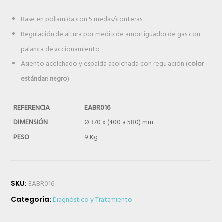
Base en poliamida con 5 ruedas/conteras
Regulación de altura por medio de amortiguador de gas con
palanca de accionamiento
Asiento acolchado y espalda acolchada con regulación (
color
estándar: negro
)
REFERENCIA
EABR016
DIMENSIÓN
Ø 370 x (400 a 580) mm
PESO
9 Kg
SKU:
EABR016
Categoría:
Diagnóstico y Tratamiento