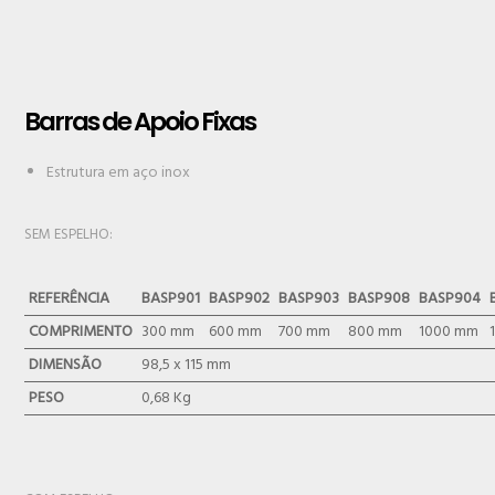
Barras de Apoio Fixas
Estrutura em aço inox
SEM ESPELHO:
REFERÊNCIA
BASP901
BASP902
BASP903
BASP908
BASP904
COMPRIMENTO
300 mm
600 mm
700 mm
800 mm
1000 mm
DIMENSÃO
98,5 x 115 mm
PESO
0,68 Kg