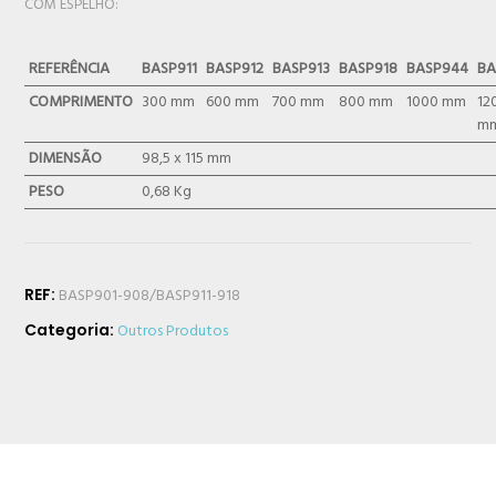
COM ESPELHO:
REFERÊNCIA
BASP911
BASP912
BASP913
BASP918
BASP944
BA
COMPRIMENTO
300 mm
600 mm
700 mm
800 mm
1000 mm
12
m
DIMENSÃO
98,5 x 115 mm
PESO
0,68 Kg
REF:
BASP901-908/BASP911-918
Categoria:
Outros Produtos