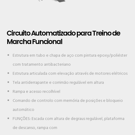
Circuito Automatizado para Treino de
Marcha Funcional
Estrutura em tubo e chapa de aço com pintura epoxy/poliéster
com tratamento antibacteriano
Estrutura articulada com elevação através de motores elétricos
Tela antiderrapante e corrimão regulável em altura
Rampa e acesso recolhível
Comando de controlo com memória de posições e bloqueio
automático
FUNÇÕES: Escada com altura de degraus regulável, plataforma
de descanso, rampa com