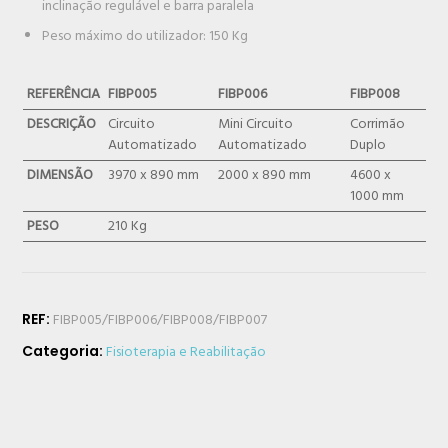
inclinação regulável e barra paralela
Peso máximo do utilizador: 150 Kg
REFERÊNCIA
FIBP005
FIBP006
FIBP008
DESCRIÇÃO
Circuito
Mini Circuito
Corrimão
Automatizado
Automatizado
Duplo
DIMENSÃO
3970 x 890 mm
2000 x 890 mm
4600 x
1000 mm
PESO
210 Kg
REF:
FIBP005/FIBP006/FIBP008/FIBP007
Categoria:
Fisioterapia e Reabilitação