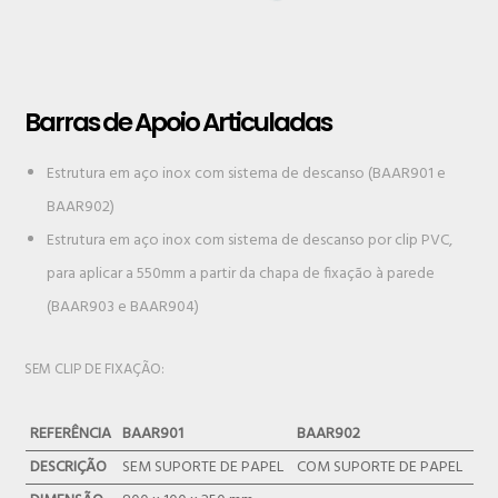
Barras de Apoio Articuladas
Estrutura em aço inox com sistema de descanso (BAAR901 e
BAAR902)
Estrutura em aço inox com sistema de descanso por clip PVC,
para aplicar a 550mm a partir da chapa de fixação à parede
(BAAR903 e BAAR904)
SEM CLIP DE FIXAÇÃO:
REFERÊNCIA
BAAR901
BAAR902
DESCRIÇÃO
SEM SUPORTE DE PAPEL
COM SUPORTE DE PAPEL