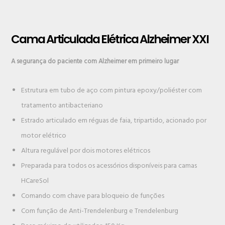
Cama Articulada Elétrica Alzheimer XXI
A segurança do paciente com Alzheimer em primeiro lugar
Estrutura em tubo de aço com pintura epoxy/poliéster com
tratamento antibacteriano
Estrado articulado em réguas de faia, tripartido, acionado por
motor elétrico
Altura regulável por dois motores elétricos
Preparada para todos os acessórios disponíveis para camas
HCareSol
Comando com chave para bloqueio de funções
Com função de Anti-Trendelenburg e Trendelenburg