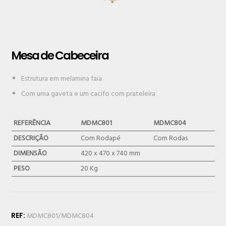
Mesa de Cabeceira
Estrutura em melamina faia
Com uma gaveta e um cacifo com prateleira
REFERÊNCIA
MDMC801
MDMC804
DESCRIÇÃO
Com Rodapé
Com Rodas
DIMENSÃO
420 x 470 x 740 mm
PESO
20 Kg
REF:
MDMC801/MDMC804