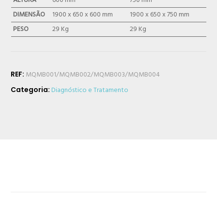
ALTURA
600 mm
750 mm
DIMENSÃO
1900 x 650 x 600 mm
1900 x 650 x 750 mm
PESO
29 Kg
29 Kg
REF:
MQMB001/MQMB002/MQMB003/MQMB004
Categoria:
Diagnóstico e Tratamento