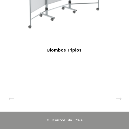
Biombos Triplos
© HCareSol, Lda. | 2024