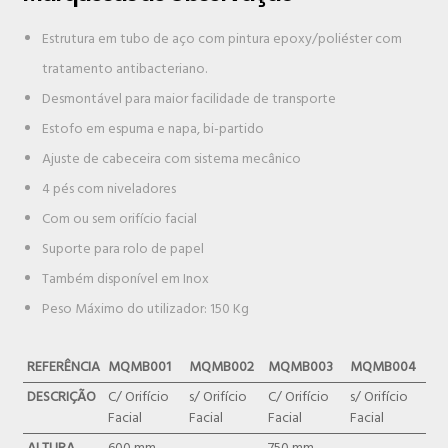
Estrutura em tubo de aço com pintura epoxy/poliéster com
tratamento antibacteriano.
Desmontável para maior facilidade de transporte
Estofo em espuma e napa, bi-partido
Ajuste de cabeceira com sistema mecânico
4 pés com niveladores
Com ou sem orifício facial
Suporte para rolo de papel
Também disponível em Inox
Peso Máximo do utilizador: 150 Kg
REFERÊNCIA
MQMB001
MQMB002
MQMB003
MQMB004
DESCRIÇÃO
C/ Orifício
s/ Orifício
C/ Orifício
s/ Orifício
Facial
Facial
Facial
Facial