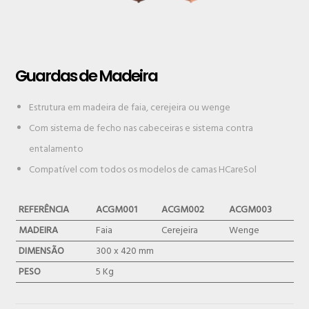
Guardas de Madeira
Estrutura em madeira de faia, cerejeira ou wenge
Com sistema de fecho nas cabeceiras e sistema contra
entalamento
Compatível com todos os modelos de camas HCareSol
REFERÊNCIA
ACGM001
ACGM002
ACGM003
MADEIRA
Faia
Cerejeira
Wenge
DIMENSÃO
300 x 420 mm
PESO
5 Kg