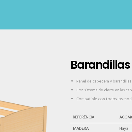
Barandilla
Panel de cabecera y barandilla
Con sistema de cierre en las c
Compatible con todos los mod
REFERÊNCIA
ACGM0
MADERA
Haya