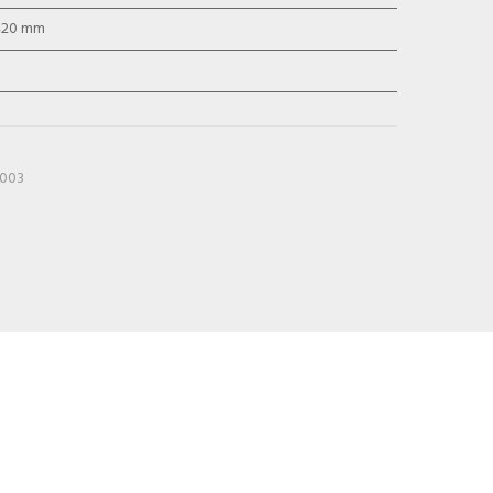
420 mm
003