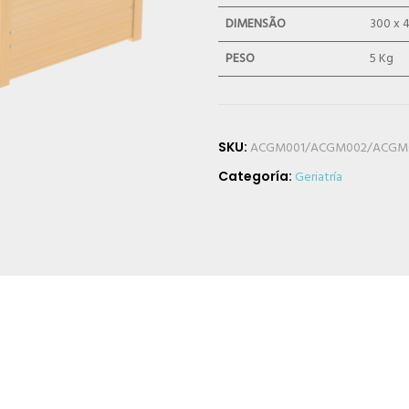
DIMENSÃO
300 x 
PESO
5 Kg
SKU:
ACGM001/ACGM002/ACGM
Categoría:
Geriatría