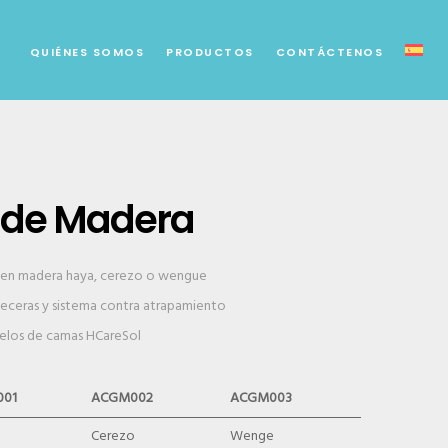
QUIÉNES SOMOS
PRODUCTOS
CONTÁCTENOS
s de Madera
s en madera haya, cerezo o wengue
abeceras y sistema contra atrapamiento
elos de camas HCareSol
01
ACGM002
ACGM003
Cerezo
Wenge